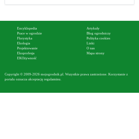
Encyklopedia
Artykuły
Prace w ogrodzie
Blog ogrodniczy
Florystyka
Polityka cookies
Ekologia
Linki
Projektowanie
O nas
Ekoprofesja
Mapa strony
EKOżywność
Copyright © 2009-2026 mojogrodnik.pl. Wszystkie prawa zastrzeżone. Korzystanie z
portalu oznacza akceptację
regulaminu
.