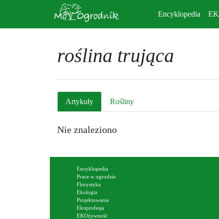
Encyklopedia
E
roślina trująca
Artykuły
Rośliny
Nie znaleziono
Encyklopedia
Prace w ogrodzie
Florystyka
Ekologia
Projektowanie
Ekoprofesja
EKOżywność