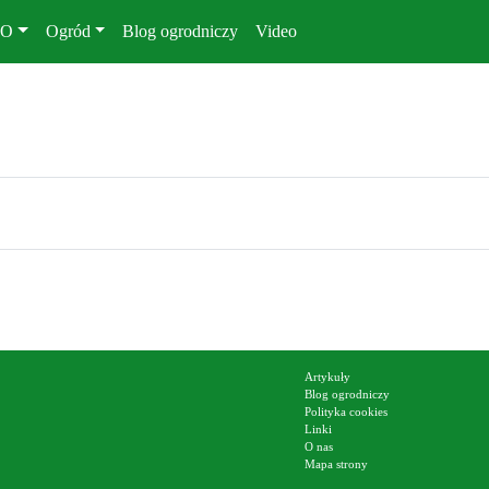
KO
Ogród
Blog ogrodniczy
Video
Artykuły
Blog ogrodniczy
Polityka cookies
Linki
O nas
Mapa strony