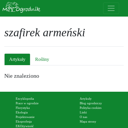
szafirek armeński
Artykuły
Rośliny
Nie znaleziono
Encyklopedia
Artykuły
Prace w ogrodzie
Blog ogrodniczy
Florystyka
Polityka cookies
Ekologia
Linki
Projektowanie
O nas
Ekoprofesja
Mapa strony
EKOżywność