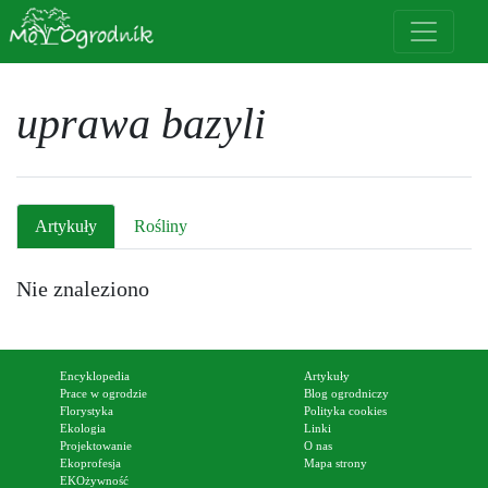
uprawa bazyli
Artykuły
Rośliny
Nie znaleziono
Encyklopedia
Artykuły
Prace w ogrodzie
Blog ogrodniczy
Florystyka
Polityka cookies
Ekologia
Linki
Projektowanie
O nas
Ekoprofesja
Mapa strony
EKOżywność