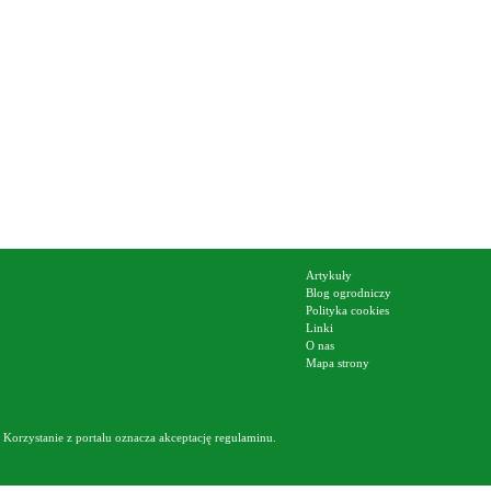
Artykuły
Blog ogrodniczy
Polityka cookies
Linki
O nas
Mapa strony
Korzystanie z portalu oznacza akceptację
regulaminu
.