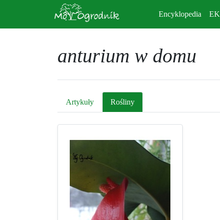
Encyklopedia
E
anturium w domu
Artykuły
Rośliny