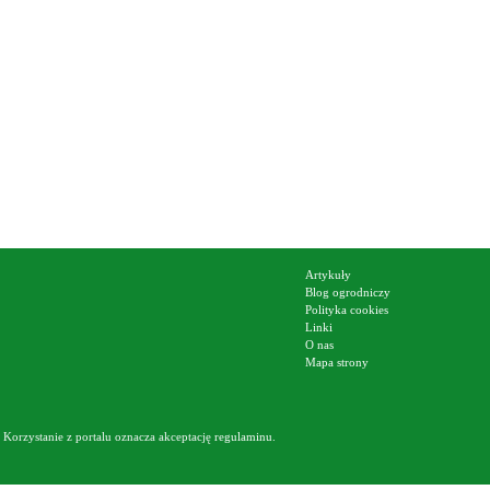
Artykuły
Blog ogrodniczy
Polityka cookies
Linki
O nas
Mapa strony
Korzystanie z portalu oznacza akceptację
regulaminu
.