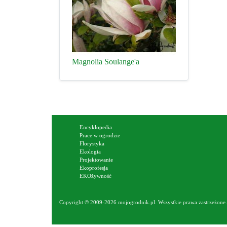
Magnolia Soulange'a
Encyklopedia
Prace w ogrodzie
Florystyka
Ekologia
Projektowanie
Ekoprofesja
EKOżywność
Copyright © 2009-2026 mojogrodnik.pl. Wszystkie prawa zastrzeżone. 