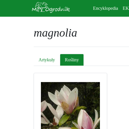
Encyklopedia
E
magnolia
Artykuły
Rośliny