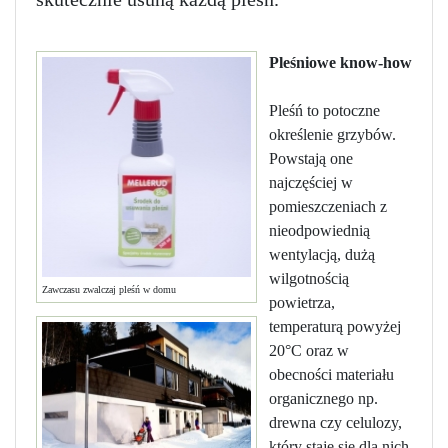
Pleśniowe know-how
Pleśń to potoczne
określenie grzybów.
Powstają one
najczęściej w
pomieszczeniach z
nieodpowiednią
wentylacją, dużą
wilgotnością
Zawczasu zwalczaj pleśń w domu
powietrza,
temperaturą powyżej
20°C oraz w
obecności materiału
organicznego np.
drewna czy celulozy,
który staje się dla nich