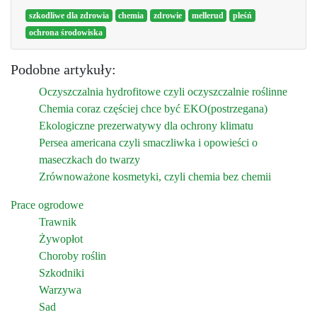
szkodliwe dla zdrowia
chemia
zdrowie
mellerud
pleśń
ochrona środowiska
Podobne artykuły:
Oczyszczalnia hydrofitowe czyli oczyszczalnie roślinne
Chemia coraz częściej chce być EKO(postrzegana)
Ekologiczne prezerwatywy dla ochrony klimatu
Persea americana czyli smaczliwka i opowieści o
maseczkach do twarzy
Zrównoważone kosmetyki, czyli chemia bez chemii
Prace ogrodowe
Trawnik
Żywopłot
Choroby roślin
Szkodniki
Warzywa
Sad