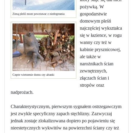
pożywką. W
gospodarstwie
Zimą pleśń moze powstawac z niedogrzania
domowym pleśń
najczęściej wykształca
się w łazience, w rogu
wanny czy też w
kabinie prysznicowej,
ale także w
narożnikach ścian
zewnętrznych,
Częste wietrzenie domu czy altanki
złączach ścian i
stropów oraz
nadprożach.
Charakterystycznym, pierwszym sygnałem ostrzegawczym
jest zwykle specyficzny zapach stęchlizny. Zazwyczaj
jednak zostaje zlokalizowana dopiero po pojawieniu się
nieestetycznych wykwitów na powierzchni ściany czy też