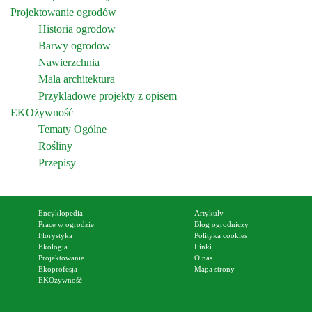
Projektowanie ogrodów
Historia ogrodow
Barwy ogrodow
Nawierzchnia
Mala architektura
Przykladowe projekty z opisem
EKOżywność
Tematy Ogólne
Rośliny
Przepisy
Encyklopedia
Artykuły
Prace w ogrodzie
Blog ogrodniczy
Florystyka
Polityka cookies
Ekologia
Linki
Projektowanie
O nas
Ekoprofesja
Mapa strony
EKOżywność