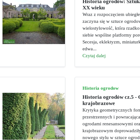
Historia ogrodów: Sztuk
XX wieku
Wraz z rozpoczęciem ubiegłe
zaczyna się w sztuce ogrodow
wielostylowość, która rzadko
siebie wspólne platformy po
Secesja, eklektyzm, miniatur
edwa...
Czytaj dalej
Historia ogrodow
Historia ogrodów cz.5 -
krajobrazowe
Krytyka geometrycznych fo
przestrzennych i powracająca
ogrodami renesansowymi or
krajobrazowym doprowadziły
nowego stylu w sztuce ogrod