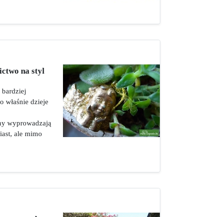
ctwo na styl
 bardziej
o właśnie dzieje
hy wyprowadzają
iast, ale mimo