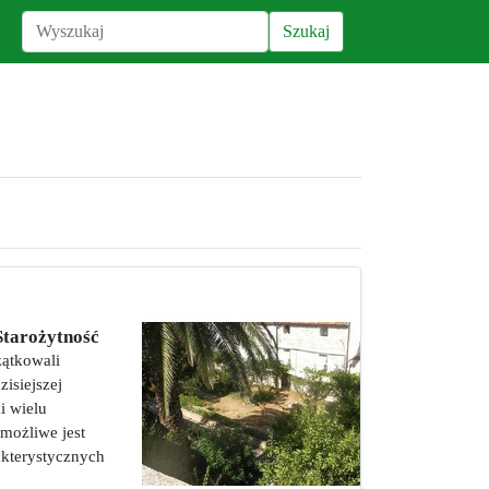
Starożytność
zątkowali
isiejszej
i wielu
możliwe jest
akterystycznych