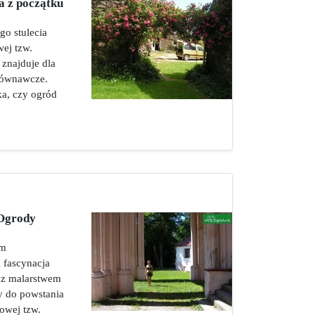
a z początku
go stulecia
ej tzw.
 znajduje dla
równawcze.
ka, czy ogród
 Ogrody
rm
 fascynacja
az malarstwem
 do powstania
owej tzw.