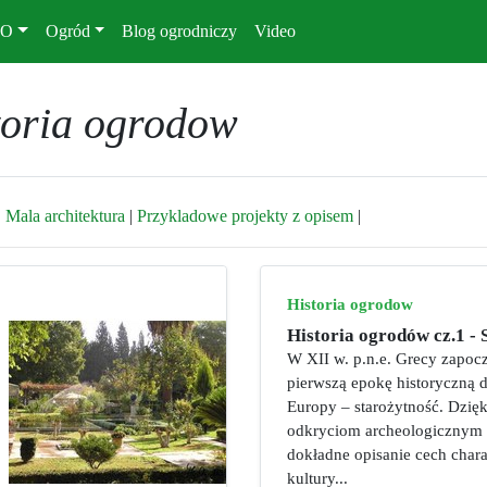
KO
Ogród
Blog ogrodniczy
Video
toria ogrodow
|
Mala architektura
|
Przykladowe projekty z opisem
|
Historia ogrodow
Historia ogrodów cz.1 - 
W XII w. p.n.e. Grecy zapoc
pierwszą epokę historyczną dz
Europy – starożytność. Dzięk
odkryciom archeologicznym 
dokładne opisanie cech char
kultury...