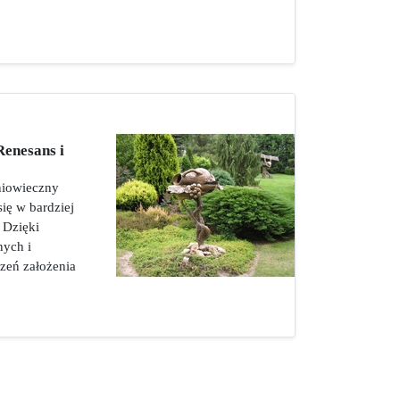
Renesans i
dniowieczny
się w bardziej
 Dzięki
ych i
rzeń założenia