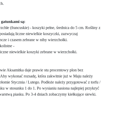
ch.
 gatunkami są:
rzchłe (francuskie) - koszyki pełne, średnica do 5 cm. Rośliny z
 posiadają liczne niewielkie koszyczki, zazwyczaj
cze i czasem zebrane w niby wierzchołki.
kolistne -
i liczne niewielkie koszyki zebrane w wierzchołki.
ie Aksamitka daje prawie stu procentowy plon bez
Aby wykonać rozsadę, która zakwitnie już w Maju należy
ełomie Stycznia / Lutego. Podłoże należy przygotować z torfu /
sku w stosunku 1 do 1. Po wysianiu nasiona najlepiej przykryć
arstwą piasku. Po 3-4 dniach zobaczymy kiełkujące siewki.