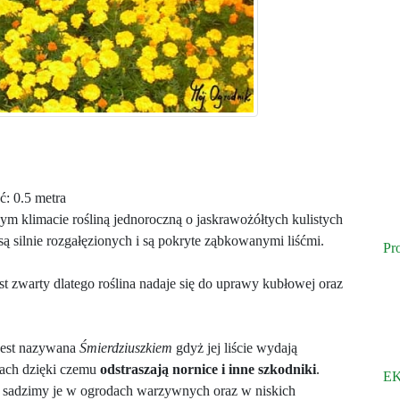
: 0.5 metra
ym klimacie rośliną jednoroczną o jaskrawożółtych kulistych
ą silnie rozgałęzionych i są pokryte ząbkowanymi liśćmi.
Pr
t zwarty dlatego roślina nadaje się do uprawy kubłowej oraz
jest nazywana
Śmierdziuszkiem
gdyż jej liście wydają
pach dzięki czemu
odstraszają nornice i inne szkodniki
.
EK
o sadzimy je w ogrodach warzywnych oraz w niskich