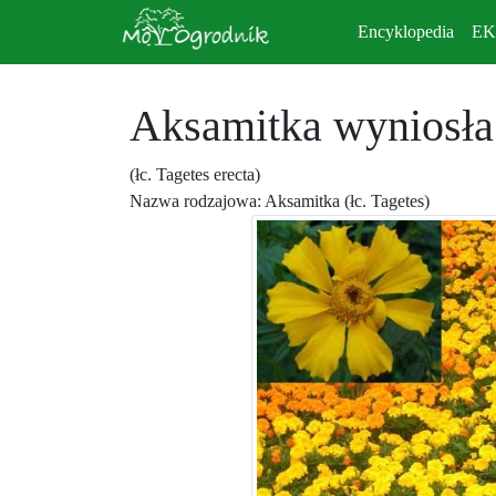
Encyklopedia
E
Aksamitka wyniosła
(łc. Tagetes erecta)
Nazwa rodzajowa: Aksamitka (łc. Tagetes)