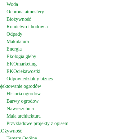
Woda
Ochrona atmosfery
Biożywność
Rolnictwo i hodowla
Odpady
Makulatura
Energia
Ekologia gleby
EKOmarketing
EKOciekawostki
Odpowiedzialny biznes
ojektowanie ogrodów
Historia ogrodow
Barwy ogrodow
Nawierzchnia
Mala architektura
Przykladowe projekty z opisem
Ożywność
Tematy Ogólne