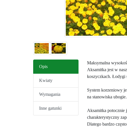
Maksymalna wysokość
Opis
Aksamitka jest w nasz
koszyczkach. Łodygi s
Kwiaty
System korzeniowy jes
Wymagania
na stanowiska ubogie.
Inne gatunki
Aksamitka potocznie 
charakterystyczny za
Dlatego bardzo częst