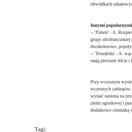
obwódkach rabatowy
Innymi popularnymi
-- '
Patula
' - A. Rozpie
grupy afrofrancuskiej
dwukolorowe, pojedyn
-- '
Tenuifolia
' - A. wąs
mają pierzaste liście 
Przy wczesnym wysiew
wczesnych zabiegów. 
wysiać nasiona na prz
ziemi ogrodowej i pia
dodatkowo cieniutką w
Tagi: