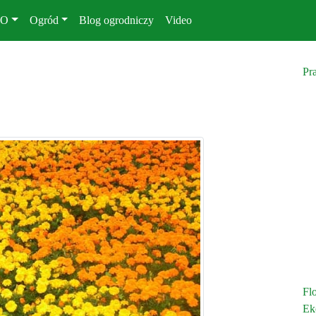
KO
Ogród
Blog ogrodniczy
Video
Pr
Fl
Ek