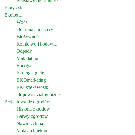
Podstawy ogrodnicze
Florystyka
Ekologia
Woda
Ochrona atmosfery
Biożywność
Rolnictwo i hodowla
Odpady
Makulatura
Energia
Ekologia gleby
EKOmarketing
EKOciekawostki
Odpowiedzialny biznes
Projektowanie ogrodów
Historia ogrodow
Barwy ogrodow
Nawierzchnia
Mala architektura