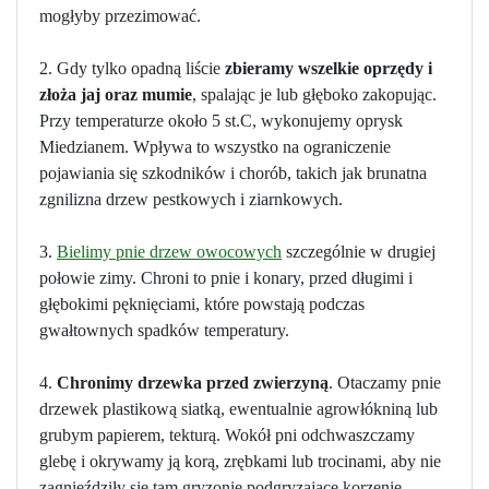
mogłyby przezimować.
2. Gdy tylko opadną liście
zbieramy wszelkie oprzędy i
złoża jaj oraz mumie
, spalając je lub głęboko zakopując.
Przy temperaturze około 5 st.C, wykonujemy oprysk
Miedzianem. Wpływa to wszystko na ograniczenie
pojawiania się szkodników i chorób, takich jak brunatna
zgnilizna drzew pestkowych i ziarnkowych.
3.
Bielimy pnie drzew owocowych
szczególnie w drugiej
połowie zimy. Chroni to pnie i konary, przed długimi i
głębokimi pęknięciami, które powstają podczas
gwałtownych spadków temperatury.
4.
Chronimy drzewka przed zwierzyną
. Otaczamy pnie
drzewek plastikową siatką, ewentualnie agrowłókniną lub
grubym papierem, tekturą. Wokół pni odchwaszczamy
glebę i okrywamy ją korą, zrębkami lub trocinami, aby nie
zagnieździły się tam gryzonie podgryzające korzenie.