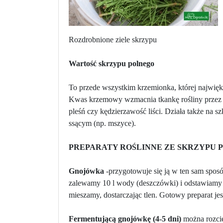
Rozdrobnione ziele skrzypu
Wartość skrzypu polnego
To przede wszystkim krzemionka, której największ
Kwas krzemowy wzmacnia tkankę rośliny przez c
pleśń czy kędzierzawość liści. Działa także na sz
ssącym (np. mszyce).
PREPARATY ROŚLINNE ZE SKRZYPU 
Gnojówka
-przygotowuje się ją w ten sam spos
zalewamy 10 l wody (deszczówki) i odstawiamy w
mieszamy, dostarczając tlen. Gotowy preparat jes
Fermentującą gnojówkę (4-5 dni)
można rozci