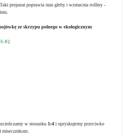
i preparat poprawia stan gleby i wzmacnia rośliny -
dniu.
gnojówkę ze skrzypu polnego w ekologicznym
WH-JQ
 rozcieńczamy w stosunku
1:4
i opryskujemy przeciwko
i misecznikom.