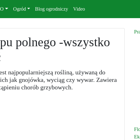
KO
Ogród
Blog ogrodniczy
Video
Pr
pu polnego -wszystko
ć
est najpopularniejszą rośliną, używaną do
kich jak gnojówka, wyciąg czy wywar. Zawiera
tąpieniu chorób grzybowych.
Fl
Ek