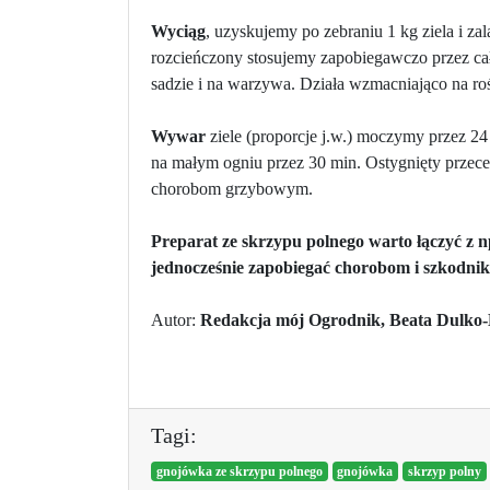
Wyciąg
, uzyskujemy po zebraniu 1 kg ziela i za
rozcieńczony stosujemy zapobiegawczo przez c
sadzie i na warzywa. Działa wzmacniająco na roś
Wywar
ziele (proporcje j.w.) moczymy przez 24 
na małym ogniu przez 30 min. Ostygnięty przec
chorobom grzybowym.
Preparat ze skrzypu polnego warto łączyć z 
jednocześnie zapobiegać chorobom i szkodni
Autor:
Redakcja mój Ogrodnik, Beata Dulko
Tagi:
gnojówka ze skrzypu polnego
gnojówka
skrzyp polny