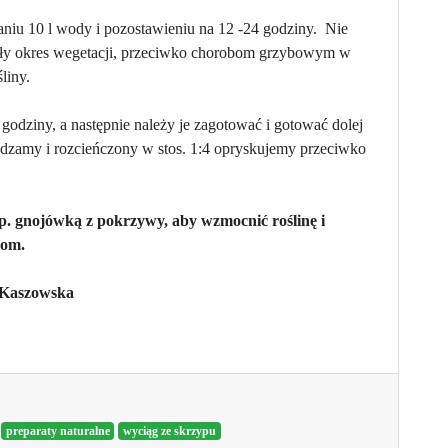
laniu 10 l wody i pozostawieniu na 12 -24 godziny. Nie
ały okres wegetacji, przeciwko chorobom grzybowym w
liny.
godziny, a następnie należy je zagotować i gotować dolej
edzamy i rozcieńczony w stos. 1:4 opryskujemy przeciwko
np. gnojówką z pokrzywy, aby wzmocnić roślinę i
kom.
-Kaszowska
preparaty naturalne
wyciąg ze skrzypu