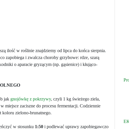
ą ilość w roślinie znajdziemy od lipca do końca sierpnia.
o zapobiega i zwalcza choroby grzybowe: rdze, szarą
kodniki o aparacie gryzącym (np. gąsienice) i kłująco-
Pr
POLNEGO
ób jak
gnojówkę z pokrzywy
, czyli 1 kg świeżego ziela,
 miejsce zaciszne do procesu fermentacji. Codziennie
t koloru zielono-brunatnego.
EK
eńczyć w stosunku
1:50
i podlewać uprawy zapobiegawczo