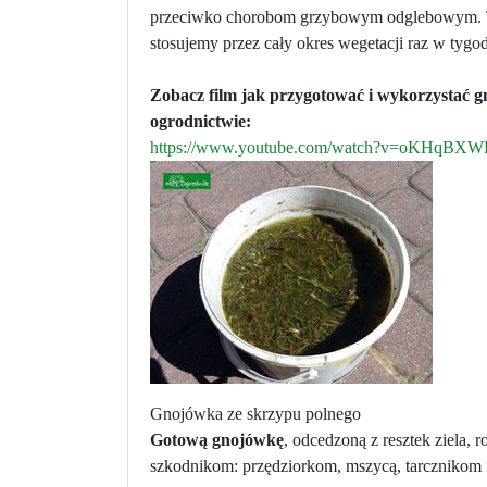
przeciwko chorobom grzybowym odglebowym. Tak
stosujemy przez cały okres wegetacji raz w tygo
Zobacz film jak przygotować i wykorzystać 
ogrodnictwie:
https://www.youtube.com/watch?v=oKHqBX
Gnojówka ze skrzypu polnego
Gotową gnojówkę
, odcedzoną z resztek ziela,
szkodnikom: przędziorkom, mszycą, tarcznikom 