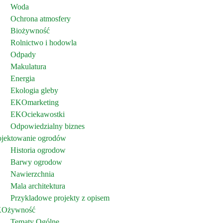
Woda
Ochrona atmosfery
Biożywność
Rolnictwo i hodowla
Odpady
Makulatura
Energia
Ekologia gleby
EKOmarketing
EKOciekawostki
Odpowiedzialny biznes
ojektowanie ogrodów
Historia ogrodow
Barwy ogrodow
Nawierzchnia
Mala architektura
Przykladowe projekty z opisem
Ożywność
Tematy Ogólne