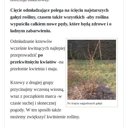
Cięcie odmładzające polega na ścięciu najstarszych
gałęzi rośliny, czasem także wszystkich -aby roślina
wypuściła całkiem nowe pędy, które będą zdrowe i o
ładnym zabarwieniu.
Odmładzanie krzewów
wcześnie kwitnących najlepiej
przeprowadzić
po
przekwitnięciu kwiatów
-na
przełomie kwietnia i maja.
Krzewy z drugiej grupy
przycinajmy wczesną wiosną,
wraz z początkiem marca -w
czasie suchej i słonecznej
Po ścięciu najgrubszych gałęzi
pogody. W ten sposób także
możemy zwiększyć kwitnienie rośliny.