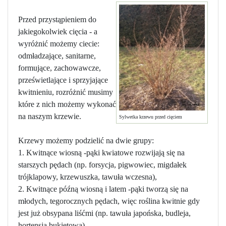
Przed przystąpieniem do
jakiegokolwiek cięcia - a
wyróżnić możemy ciecie:
odmładzające, sanitarne,
formujące, zachowawcze,
prześwietlające i sprzyjające
kwitnieniu, rozróżnić musimy
które z nich możemy wykonać
na naszym krzewie.
Sylwetka krzewu przed cięciem
Krzewy możemy podzielić na dwie grupy:
1. Kwitnące wiosną -pąki kwiatowe rozwijają się na
starszych pędach (np. forsycja, pigwowiec, migdałek
trójklapowy, krzewuszka, tawuła wczesna),
2. Kwitnące późną wiosną i latem -pąki tworzą się na
młodych, tegorocznych pędach, więc roślina kwitnie gdy
jest już obsypana liśćmi (np. tawuła japońska, budleja,
hortensja bukietowa).