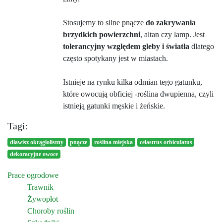
Stosujemy to silne pnącze
do zakrywania
brzydkich powierzchni
, altan czy lamp. Jest
tolerancyjny względem gleby i światła
dlatego
często spotykany jest w miastach.
Istnieje na rynku kilka odmian tego gatunku,
które owocują obficiej -roślina dwupienna, czyli
istnieją gatunki męskie i żeńskie.
Tagi:
dławisz okrągłolistny
pnącze
roślina miejska
celastrus orbiculatus
dekoracyjne owoce
Prace ogrodowe
Trawnik
Żywopłot
Choroby roślin