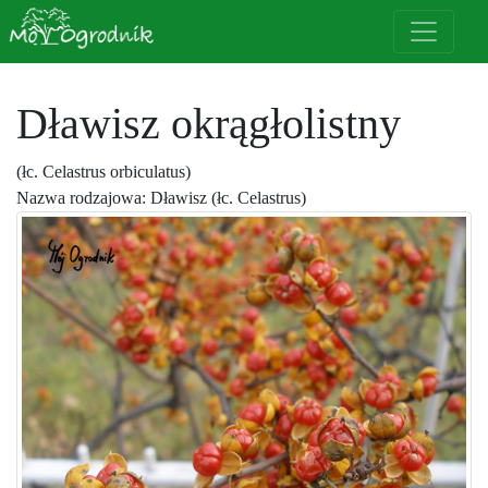
Dławisz okrągłolistny
(łc. Celastrus orbiculatus)
Nazwa rodzajowa: Dławisz (łc. Celastrus)