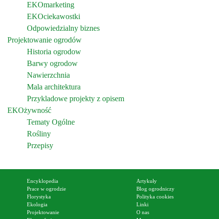
EKOmarketing
EKOciekawostki
Odpowiedzialny biznes
Projektowanie ogrodów
Historia ogrodow
Barwy ogrodow
Nawierzchnia
Mala architektura
Przykladowe projekty z opisem
EKOżywność
Tematy Ogólne
Rośliny
Przepisy
Encyklopedia
Artykuły
Prace w ogrodzie
Blog ogrodniczy
Florystyka
Polityka cookies
Ekologia
Linki
Projektowanie
O nas