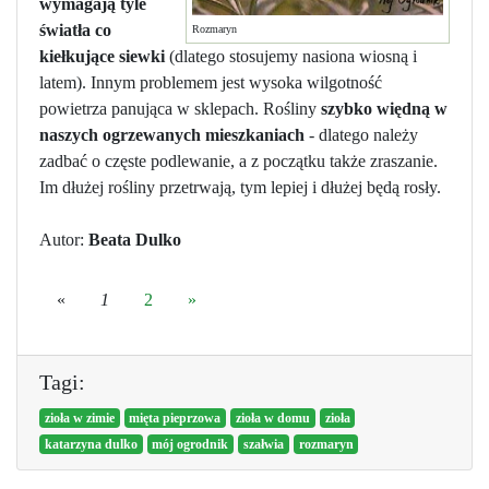
wymagają tyle
światła co
Rozmaryn
kiełkujące siewki
(dlatego stosujemy nasiona wiosną i
latem). Innym problemem jest wysoka wilgotność
powietrza panująca w sklepach. Rośliny
szybko więdną w
naszych ogrzewanych mieszkaniach
- dlatego należy
zadbać o częste podlewanie, a z początku także zraszanie.
Im dłużej rośliny przetrwają, tym lepiej i dłużej będą rosły.
Autor:
Beata Dulko
«
1
2
»
Tagi:
zioła w zimie
mięta pieprzowa
zioła w domu
zioła
katarzyna dulko
mój ogrodnik
szałwia
rozmaryn