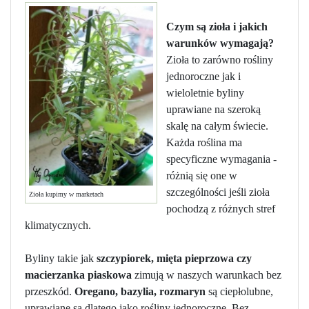
Czym są zioła i jakich
warunków wymagają?
Zioła to zarówno rośliny
jednoroczne jak i
wieloletnie byliny
uprawiane na szeroką
skalę na całym świecie.
Każda roślina ma
specyficzne wymagania -
różnią się one w
szczególności jeśli zioła
Zioła kupimy w marketach
pochodzą z różnych stref
klimatycznych.
Byliny takie jak
szczypiorek, mięta pieprzowa czy
macierzanka piaskowa
zimują w naszych warunkach bez
przeszkód.
Oregano, bazylia, rozmaryn
są ciepłolubne,
uprawiane są dlatego jako rośliny jednoroczne. Bez