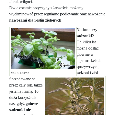
- brak wilgoci.
Dwie ostatnie przyczyny z łatwością możemy
wyeliminować przez regularne podlewanie oraz nawożenie
nawozami dla roślin zielonych
.
Nasiona czy
sadzonki?
Od kilku lat
można dostać,
głównie w
hipermarketach
spożywczych,
sadzonki ziół.
Zioła na parapecie
Sprzedawane są
przez cały rok, także
jesienią i zimą. To
duża korzyść dla
nas, gdyż
gotowe
sadzonki nie