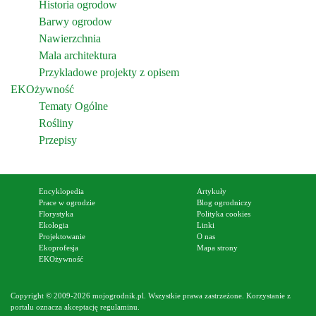
Historia ogrodow
Barwy ogrodow
Nawierzchnia
Mala architektura
Przykladowe projekty z opisem
EKOżywność
Tematy Ogólne
Rośliny
Przepisy
Encyklopedia
Artykuły
Prace w ogrodzie
Blog ogrodniczy
Florystyka
Polityka cookies
Ekologia
Linki
Projektowanie
O nas
Ekoprofesja
Mapa strony
EKOżywność
Copyright © 2009-2026 mojogrodnik.pl. Wszystkie prawa zastrzeżone. Korzystanie z
portalu oznacza akceptację
regulaminu
.