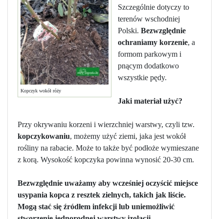
Szczególnie dotyczy to
terenów wschodniej
Polski.
Bezwzględnie
ochraniamy korzenie
, a
formom parkowym i
pnącym dodatkowo
wszystkie pędy.
Kopczyk wokół róży
Jaki materiał użyć?
Przy okrywaniu korzeni i wierzchniej warstwy, czyli tzw.
kopczykowaniu
, możemy użyć ziemi, jaka jest wokół
rośliny na rabacie. Może to także być podłoże wymieszane
z korą. Wysokość kopczyka powinna wynosić 20-30 cm.
Bezwzględnie uważamy aby wcześniej oczyścić miejsce
usypania kopca z resztek zielnych, takich jak liście.
Mogą stać się źródłem infekcji lub uniemożliwić
stworzenie jednorodnej warstwy izolacji.