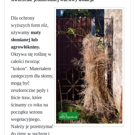
Dla ochrony
wyższych form róż,
używamy
maty
słomianej lub
agrowłókniny.
Okrywa się roślinę w
całości tworząc
"kokon". Materiałem
zastępczym dla słomy,
mogą być
zeszłoroczne pędy i
liście traw, które
ścinamy co roku na
początku sezonu
wegetacyjnego.
Należy je przetrzymać
do zimy w suchym i