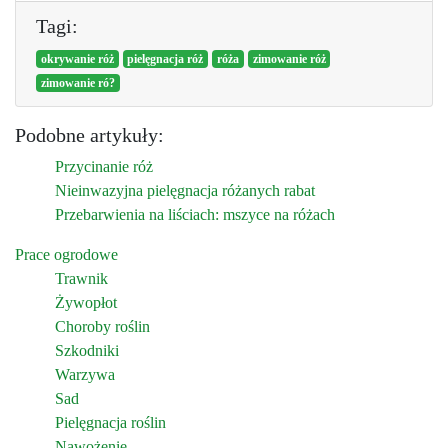
Tagi:
okrywanie róż
pielęgnacja róż
róża
zimowanie róż
zimowanie ró?
Podobne artykuły:
Przycinanie róż
Nieinwazyjna pielęgnacja różanych rabat
Przebarwienia na liściach: mszyce na różach
Prace ogrodowe
Trawnik
Żywopłot
Choroby roślin
Szkodniki
Warzywa
Sad
Pielęgnacja roślin
Nawożenie