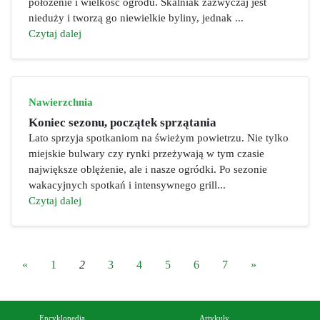
położenie i wielkość ogrodu. Skalniak zazwyczaj jest
nieduży i tworzą go niewielkie byliny, jednak ...
Czytaj dalej
Nawierzchnia
Koniec sezonu, początek sprzątania
Lato sprzyja spotkaniom na świeżym powietrzu. Nie tylko
miejskie bulwary czy rynki przeżywają w tym czasie
największe oblężenie, ale i nasze ogródki. Po sezonie
wakacyjnych spotkań i intensywnego grill...
Czytaj dalej
«
1
2
3
4
5
6
7
»
Encyklopedia
Artykuły