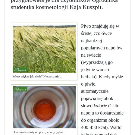
studentka kosmetologii Kaja Kuszpit.
Piwo znajduję się w
ścisłej czołówce
najbardziej
popularnych napojów
na świecie
(wyprzedzają go
jedynie woda i
herbata). Kiedy myślę
Włosy piękne jak zboże? Nie po zimie ...
o piwie,
automatycznie
pojawia się obok
słowo
kalorie
(1 litr
napoju to dostarczanie
do organizmu około
400-450 kcal). Warto
Domowa kosmetyka: piwo, miody, jajka?
jednak powiedzieć