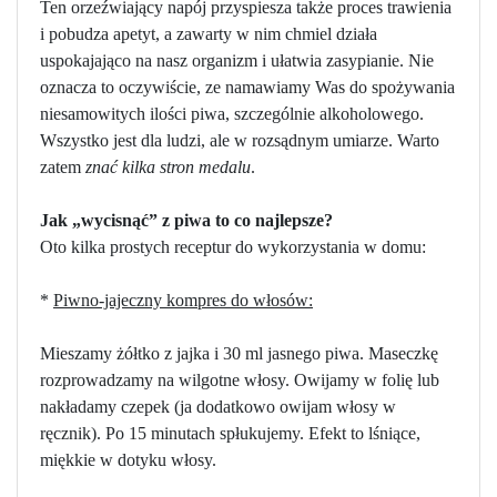
Ten orzeźwiający napój przyspiesza także proces trawienia
i pobudza apetyt, a zawarty w nim chmiel działa
uspokajająco na nasz organizm i ułatwia zasypianie. Nie
oznacza to oczywiście, ze namawiamy Was do spożywania
niesamowitych ilości piwa, szczególnie alkoholowego.
Wszystko jest dla ludzi, ale w rozsądnym umiarze. Warto
zatem
znać kilka stron medalu
.
Jak „wycisnąć” z piwa to co najlepsze?
Oto kilka prostych receptur do wykorzystania w domu:
*
Piwno-jajeczny kompres do włosów:
Mieszamy żółtko z jajka i 30 ml jasnego piwa. Maseczkę
rozprowadzamy na wilgotne włosy. Owijamy w folię lub
nakładamy czepek (ja dodatkowo owijam włosy w
ręcznik). Po 15 minutach spłukujemy. Efekt to lśniące,
miękkie w dotyku włosy.