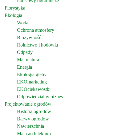
Podstawy ogrodnicze
Florystyka
Ekologia
Woda
Ochrona atmosfery
Biożywność
Rolnictwo i hodowla
Odpady
Makulatura
Energia
Ekologia gleby
EKOmarketing
EKOciekawostki
Odpowiedzialny biznes
Projektowanie ogrodów
Historia ogrodow
Barwy ogrodow
Nawierzchnia
Mala architektura