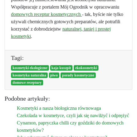
Współpracuje z portalem Mój Ogrodnik w opracowaniu
domowych receptur kosmetycznych
- tak, byście nie tylko
używali chemicznych gotowych preparatów, ale potrafili
korzystać z dobrodziejstw
naturalnej, taniej i prostej
kosmetyki
.
Tagi:
kosmetyki ekologiczne
kaja kuszpit
ekokosmetyki
kosmetyka naturalna
piwo
porady kosmetyczne
domowe receptury
Podobne artykuły:
Kosmetyki a nasza biologiczna równowaga
Czekolada w kosmetyce, czyli jak się nawilżyć i odprężyć
Cynamon, papryczka chilli czy goździki do domowych
kosmetyków?