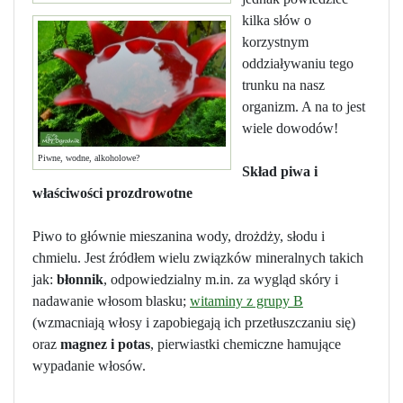
kilka słów o
korzystnym
oddziaływaniu tego
trunku na nasz
organizm. A na to jest
wiele dowodów!
Piwne, wodne, alkoholowe?
Skład piwa i
właściwości prozdrowotne
Piwo to głównie mieszanina wody, drożdży, słodu i
chmielu. Jest źródłem wielu związków mineralnych takich
jak:
błonnik
, odpowiedzialny m.in. za wygląd skóry i
nadawanie włosom blasku;
witaminy z grupy B
(wzmacniają włosy i zapobiegają ich przetłuszczaniu się)
oraz
magnez i potas
, pierwiastki chemiczne hamujące
wypadanie włosów.