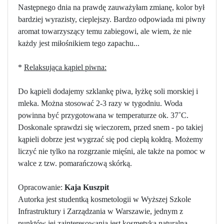
Następnego dnia na prawdę zauważyłam zmianę, kolor był
bardziej wyrazisty, cieplejszy. Bardzo odpowiada mi piwny
aromat towarzyszący temu zabiegowi, ale wiem, że nie
każdy jest miłośnikiem tego zapachu...
*
Relaksująca kąpiel piwna:
Do kąpieli dodajemy szklankę piwa, łyżkę soli morskiej i
mleka. Można stosować 2-3 razy w tygodniu. Woda
powinna być przygotowana w temperaturze ok. 37˚C.
Doskonale sprawdzi się wieczorem, przed snem - po takiej
kąpieli dobrze jest wygrzać się pod ciepłą kołdrą. Możemy
liczyć nie tylko na rozgrzanie mięśni, ale także na pomoc w
walce z tzw. pomarańczową skórką.
Opracowanie:
Kaja Kuszpit
Autorka jest studentką kosmetologii w Wyższej Szkole
Infrastruktury i Zarządzania w Warszawie, jednym z
punktów jej zainteresowania jest kosmetyka naturalna.