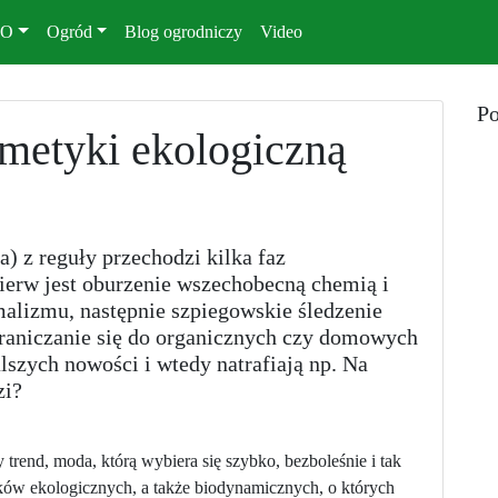
KO
Ogród
Blog ogrodniczy
Video
Po
metyki ekologiczną
) z reguły przechodzi kilka faz
erw jest oburzenie wszechobecną chemią i
alizmu, następnie szpiegowskie śledzenie
raniczanie się do organicznych czy domowych
alszych nowości i wtedy natrafiają np. Na
zi?
trend, moda, którą wybiera się szybko, bezboleśnie i tak
ków ekologicznych, a także biodynamicznych, o których