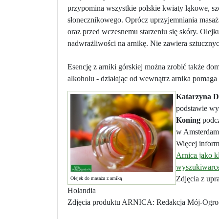
przypomina wszystkie polskie kwiaty łąkowe, szc
słonecznikowego. Oprócz uprzyjemniania masaż
oraz przed wczesnemu starzeniu się skóry. Olejk
nadwrażliwości na arnikę. Nie zawiera sztuczn
Esencję z arniki górskiej można zrobić także d
alkoholu - działając od wewnątrz arnika pomaga
Katarzyna 
podstawie wy
Koning
podc
w Amsterdami
Więcej inform
Arnica jako 
wyszukiwarce
Zdjęcia z u
Olejek do masażu z arniką
Holandia
Zdjęcia produktu ARNICA: Redakcja Mój-Ogrod