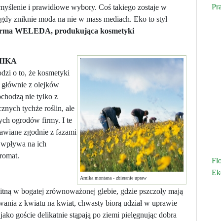
Pr
, myślenie i prawidłowe wybory. Coś takiego zostaje w
 gdy zniknie moda na nie w mass mediach. Eko to styl
irma WELEDA, produkująca kosmetyki
MIKA
dzi o to, że kosmetyki
głównie z olejków
ochodzą nie tylko z
znych tychże roślin, ale
ych ogrodów firmy. I te
awiane zgodnie z fazami
 wpływa na ich
romat.
Fl
Ek
Arnika montana - zbieranie upraw
tną w bogatej zrównoważonej glebie, gdzie pszczoły mają
ania z kwiatu na kwiat, chwasty biorą udział w uprawie
jako goście delikatnie stąpają po ziemi pielęgnując dobra