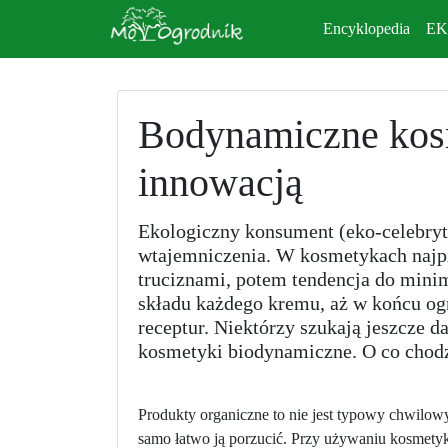
Encyklopedia
E
Bodynamiczne kos
innowacją
Ekologiczny konsument (eko-celebryta
wtajemniczenia. W kosmetykach najpi
truciznami, potem tendencja do minim
składu każdego kremu, aż w końcu og
receptur. Niektórzy szukają jeszcze d
kosmetyki biodynamiczne. O co chod
Produkty organiczne to nie jest typowy chwilowy 
samo łatwo ją porzucić. Przy używaniu kosmety