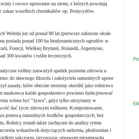
 kwiaty i owoce uprawiane na ziemi, z których powstają
cie zakaz wszelkich chemikaliów np. Pestycydów.
ach Weleda już od ponad 80 lat (pierwsze założone około
firma posiada ponad 100 ha biodynamicznych ogrodów w
i, Francji, Wielkiej Brytanii, Holandii, Argentynie,
nad 300 kwiatów i roślin leczniczych.
Pr
atyczne rośliny zauważyli spadek poziomu zdrowia u
pomoc do sławnego filozofa i założyciela naturalnych upraw
rzył zasady, które obecnie możemy określić jako rolnictwo
niem naukowca każde gospodarstwo powinno funkcjonować
emia winna być "żywa", gdyż tylko utrzymany w
EK
iwość dać życie zdrowym roślinom. Kompostowanie,
 za pomocą naturalnych środków gospodarczych, bez
 Rolnicy zostali także zachęcani do analizy rytmu
starczenia wskazówek dotyczących sadzenia, płodozmian i
 wielkim sukcesem, przynosząc uprawom niesamowitą