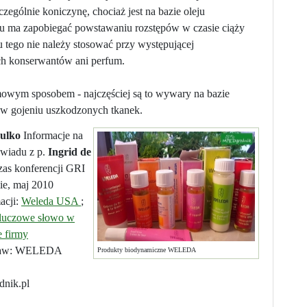
zególnie koniczynę, chociaż jest na bazie oleju
u ma zapobiegać powstawaniu rozstępów w czasie ciąży
u tego nie należy stosować przy występującej
ych konserwantów ani perfum.
omowym sposobem - najczęściej są to wywary na bazie
 w gojeniu uszkodzonych tkanek.
Dulko
Informacje na
wiadu z p.
Ingrid de
zas konferencji GRI
e, maj 2010
acji:
Weleda USA
;
kluczowe słowo w
 firmy
praw: WELEDA
Produkty biodynamiczne WELEDA
nik.pl