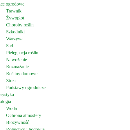
ace ogrodowe
Trawnik
Żywopłot
Choroby roślin
Szkodniki
Warzywa
Sad
Pielęgnacja roślin
Nawożenie
Rozmażanie
Rośliny domowe
Zioła
Podstawy ogrodnicze
orystyka
ologia
Woda
Ochrona atmosfery
Biożywność
Rolnictwo i hodowla