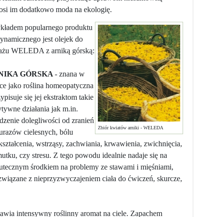
ynosi im dodatkowo moda na ekologię.
ykładem popularnego produktu
ynamicznego jest olejek do
ażu WELEDA z arniką górską:
NIKA GÓRSKA
- znana w
ce jako roślina homeopatyczna
zypisuje się jej ekstraktom takie
tywne działania jak m.in.
dzenie dolegliwości od zranień
Zbiór kwiatów arniki - WELEDA
urazów cielesnych, bólu
ekształcenia, wstrząsy, zachwiania, krwawienia, zwichnięcia,
utku, czy stresu. Z tego powodu idealnie nadaje się na
skutecznym środkiem na problemy ze stawami i mięśniami,
i związane z nieprzyzwyczajeniem ciała do ćwiczeń, skurcze,
tawia intensywny roślinny aromat na ciele. Zapachem