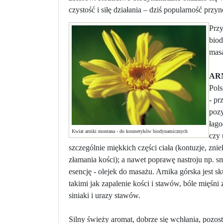
czystość i siłę działania – dziś popularność prz
Prz
biod
mas
AR
Pols
- pr
pozy
łago
Kwiat arniki montana - do kosmetyków biodynamicznych
czy 
szczególnie miękkich części ciała (kontuzje, zni
złamania kości); a nawet poprawę nastroju np. sm
esencję - olejek do masażu. Arnika górska jest 
takimi jak zapalenie kości i stawów, bóle mięśn
siniaki i urazy stawów.
Silny świeży aromat, dobrze się wchłania, pozos