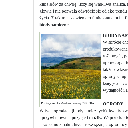
kilka słów za chwilę, liczy się wnikliwa analiza
głowie i nie pozwala odwrócić się od eko trendu
życia. Z takim nastawieniem funkcjonuje m.in.
f
biodynamiczne
.
BIODYNA
W skrócie cho
produkowane 
roślinnych, p
upraw organic
także z własn
ogrody są upr
księżyca – co
wydajność i a
Plantacja Arnika Montana - uprawy WELEDA
OGRODY
W tych ogrodach (biodynamicznych), kwiaty kwi
uprzywilejowaną pozycję i możliwość przeskakiw
jako jedno z naturalnych rozwiązań, a ogrodnicy 