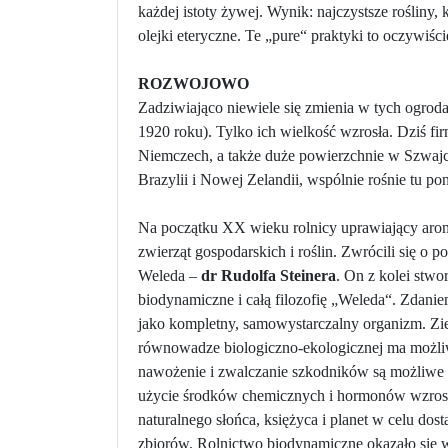
każdej istoty żywej. Wynik: najczystsze rośliny,
olejki eteryczne. Te „pure“ praktyki to oczywiś
ROZWOJOWO
Zadziwiająco niewiele się zmienia w tych ogrod
1920 roku). Tylko ich wielkość wzrosła. Dziś 
Niemczech, a także duże powierzchnie w Szwajcari
Brazylii i Nowej Zelandii, wspólnie rośnie tu po
Na początku XX wieku rolnicy uprawiający arom
zwierząt gospodarskich i roślin. Zwrócili się o 
Weleda –
dr Rudolfa Steinera
. On z kolei stwo
biodynamiczne i całą filozofię „Weleda“. Zda
jako kompletny, samowystarczalny organizm. Zi
równowadze biologiczno-ekologicznej ma możl
nawożenie i zwalczanie szkodników są możliwe
użycie środków chemicznych i hormonów wzrostu.
naturalnego słońca, księżyca i planet w celu do
zbiorów. Rolnictwo biodynamiczne okazało się