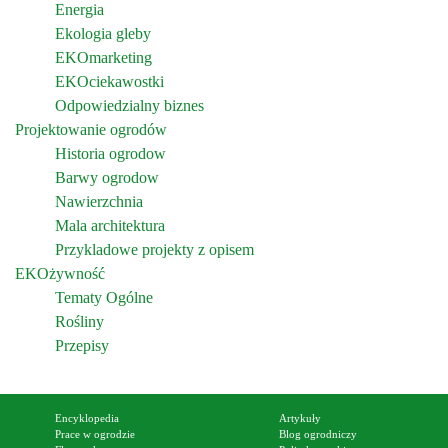
Energia
Ekologia gleby
EKOmarketing
EKOciekawostki
Odpowiedzialny biznes
Projektowanie ogrodów
Historia ogrodow
Barwy ogrodow
Nawierzchnia
Mala architektura
Przykladowe projekty z opisem
EKOżywność
Tematy Ogólne
Rośliny
Przepisy
Encyklopedia
Artykuły
Prace w ogrodzie
Blog ogrodniczy