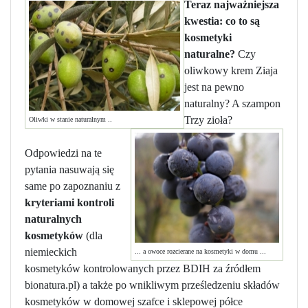
Teraz najważniejsza
kwestia: co to są
kosmetyki
naturalne?
Czy
oliwkowy krem Ziaja
jest na pewno
naturalny? A szampon
Trzy zioła?
Oliwki w stanie naturalnym ..
Odpowiedzi na te
pytania nasuwają się
same po zapoznaniu z
kryteriami kontroli
naturalnych
kosmetyków
(dla
niemieckich
... a owoce rozcierane na kosmetyki w domu ...
kosmetyków kontrolowanych przez BDIH za źródłem
bionatura.pl) a także po wnikliwym prześledzeniu składów
kosmetyków w domowej szafce i sklepowej półce