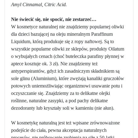
Amyl Cinnamal, Citric Acid.
Nie świecić się, nie spocić, nie zestarzeć…
W kosmetyce naturalnej nie znajdziemy popularnej oliwki
dla dzieci bazującej na oleju mineralnym Paraffinum
Liquidum, którą produkuje się z ropy naftowej. Są to
wszystkie popularne oliwki ze sklepów, produkty Oilatum
o wybujałych cenach (choć buteleczka parafiny płynnej w
aptece kosztuje ok. 3 zł). Nie znajdziemy też
antyperspirantów, gdyż ich zasadniczym składnikiem są
sole glinu (Aluminium), które zwężają kanaliki gruczołów
potowych uniemożliwiając organizmowi usuwanie potu i
oczyszczanie się. Znajdziemy za to delikatne olejki
roślinne, naturalne zasypki, a pod pachy delikatne
dezodoranty lub kryształy soli w kamieniu (nie ałun).
W kosmetykę naturalną jest też wpisane zrównoważone
podejście do ciała, pewna akceptacja naturalnych
procesów, nie próbowanie zrobienia na siłę z 50-latki