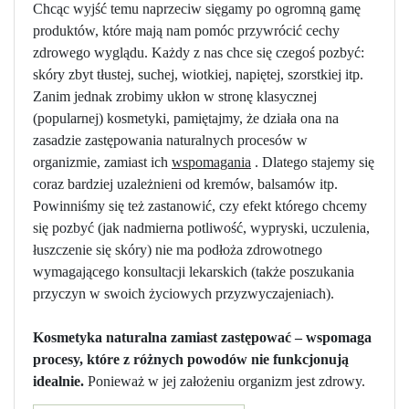
Chcąc wyjść temu naprzeciw sięgamy po ogromną gamę
produktów, które mają nam pomóc przywrócić cechy
zdrowego wyglądu. Każdy z nas chce się czegoś pozbyć:
skóry zbyt tłustej, suchej, wiotkiej, napiętej, szorstkiej itp.
Zanim jednak zrobimy ukłon w stronę klasycznej
(popularnej) kosmetyki, pamiętajmy, że działa ona na
zasadzie zastępowania naturalnych procesów w
organizmie, zamiast ich
wspomagania
. Dlatego stajemy się
coraz bardziej uzależnieni od kremów, balsamów itp.
Powinniśmy się też zastanowić, czy efekt którego chcemy
się pozbyć (jak nadmierna potliwość, wypryski, uczulenia,
łuszczenie się skóry) nie ma podłoża zdrowotnego
wymagającego konsultacji lekarskich (także poszukania
przyczyn w swoich życiowych przyzwyczajeniach).
Kosmetyka naturalna zamiast zastępować – wspomaga
procesy, które z różnych powodów nie funkcjonują
idealnie.
Ponieważ w jej założeniu organizm jest zdrowy.