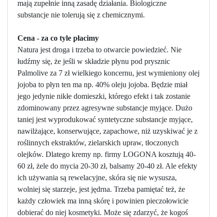
mają zupełnie inną zasadę działania. Biologiczne
substancje nie tolerują się z chemicznymi.
Cena - za co tyle płacimy
Natura jest droga i trzeba to otwarcie powiedzieć. Nie
łudźmy się, że jeśli w składzie płynu pod prysznic
Palmolive za 7 zł wielkiego koncernu, jest wymieniony olej
jojoba to płyn ten ma np. 40% oleju jojoba. Będzie miał
jego jedynie nikłe domieszki, którego efekt i tak zostanie
zdominowany przez agresywne substancje myjące. Dużo
taniej jest wyprodukować syntetyczne substancje myjące,
nawilżające, konserwujące, zapachowe, niż uzyskiwać je z
roślinnych ekstraktów, zielarskich upraw, tłoczonych
olejków. Dlatego kremy np. firmy LOGONA kosztują 40-
60 zł, żele do mycia 20-30 zł, balsamy 20-40 zł. Ale efekty
ich używania są rewelacyjne, skóra się nie wysusza,
wolniej się starzeje, jest jędrna. Trzeba pamiętać też, że
każdy człowiek ma inną skórę i powinien pieczołowicie
dobierać do niej kosmetyki. Może się zdarzyć, że kogoś