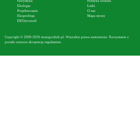
Florystyka
Polityka cookies
Ekologia
Linki
Projektowanie
O nas
Ekoprofesja
Mapa strony
EKOżywność
Copyright © 2009-2026 mojogrodnik.pl. Wszystkie prawa zastrzeżone. Korzystanie z
portalu oznacza akceptację
regulaminu
.