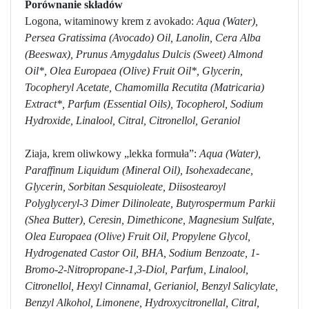
Porównanie składów
Logona, witaminowy krem z avokado:
Aqua (Water),
Persea Gratissima (Avocado) Oil, Lanolin, Cera Alba
(Beeswax), Prunus Amygdalus Dulcis (Sweet) Almond
Oil*, Olea Europaea (Olive) Fruit Oil*, Glycerin,
Tocopheryl Acetate, Chamomilla Recutita (Matricaria)
Extract*, Parfum (Essential Oils), Tocopherol, Sodium
Hydroxide, Linalool, Citral, Citronellol, Geraniol
Ziaja, krem oliwkowy „lekka formuła”:
Aqua (Water),
Paraffinum Liquidum (Mineral Oil), Isohexadecane,
Glycerin, Sorbitan Sesquioleate, Diisostearoyl
Polyglyceryl-3 Dimer Dilinoleate, Butyrospermum Parkii
(Shea Butter), Ceresin, Dimethicone, Magnesium Sulfate,
Olea Europaea (Olive) Fruit Oil, Propylene Glycol,
Hydrogenated Castor Oil, BHA, Sodium Benzoate, 1-
Bromo-2-Nitropropane-1,3-Diol, Parfum, Linalool,
Citronellol, Hexyl Cinnamal, Gerianiol, Benzyl Salicylate,
Benzyl Alkohol, Limonene, Hydroxycitronellal, Citral,