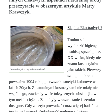
przeczytacie w obszernym artykule Marty
Krawczyk.
Skąd ta Eko-tradycja?
Trudno sobie
wyobrazić higienę
osobistą sprzed pocz.
XX wieku, kiedy nie
znano kosmetyków
jako takich. Pierwszy
Naturalne, eko czy zrównoważone?
szampon i krem
powstał w 1904 roku, pierwsze kosmetyki kolorowe w
latach 20tych. Z naturalnymi kosmetykami nie miały nic
wspólnego, zawierały wiele toksycznych substancji - w
tym metale ciężkie. Za to były wreszcie tanie i szeroko
dostępne. Gdy zaczęto prowadzić coraz więcej badań na
ten temat i wzrosła świadomość wpływu substancji