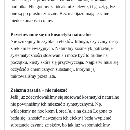
podlotka. Nie gońmy za ideałami z telewizji i gazet, gdyż
one są po prostu sztuczne. Bez makijażu mają te same
niedoskonałości co my.
Przestawianie się na kosmetyki naturalne
Nie szukajmy tu szybkich efektów liftingu, czy czary-mary
z reklam telewizyjnych. Naturalny kosmetyk potrzebuje
systematyczności stosowania i może być to trudne na
początku, kiedy skóra się przyzwyczaja. Najpierw musi się
oczyścić z chemicznych substancji, którymi ją
traktowaliśmy przez lata.
Żelazna zasada – nie mieszać
Jeśli już zdecydowaliśmy się stosować kosmetyki naturalne
nie powinniśmy ich mieszać z syntetycznymi. Np.
wklepiemy na noc krem Loreal`a, a na dzień Logona to
będą się „znosic” nawzajem ich efekty i będą wypierać
substancje czynne ze skóry, bo jak już wspomnieliśmy