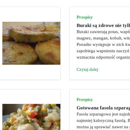
Przepisy
Buraki są zdrowe nie tyl
Buraki zawierają potas, wapń
magnez, mangan, kobalt, wit
Ponadto występuje w nich kw
zapobiega wapnieniu naczyń
wzmacnia odporność organizm
Czytaj dalej
Przepisy
Gotowana fasola szpar
Fasola szparagowa jest najzd
najmniej kaloryczną fasolą.
można ją uprawiać nawet na