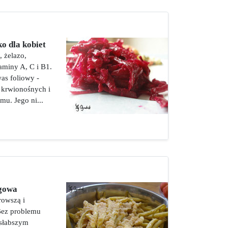
ko dla kobiet
, żelazo,
aminy A, C i B1.
as foliowy -
 krwionośnych i
u. Jego ni...
agowa
rowszą i
 Bez problemu
 słabszym