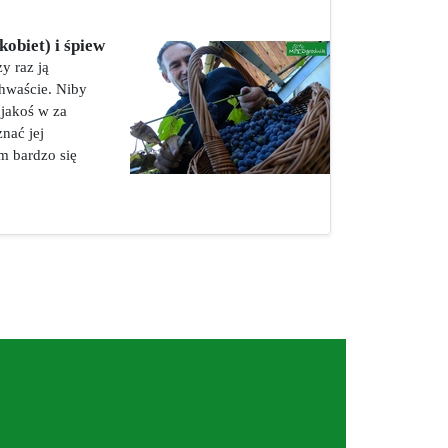
kobiet) i śpiew
y raz ją
hwaście. Niby
 jakoś w za
nać jej
m bardzo się