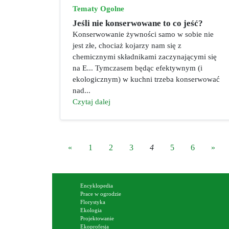
Tematy Ogolne
Jeśli nie konserwowane to co jeść?
Konserwowanie żywności samo w sobie nie
jest złe, chociaż kojarzy nam się z
chemicznymi składnikami zaczynającymi się
na E... Tymczasem będąc efektywnym (i
ekologicznym) w kuchni trzeba konserwować
nad...
Czytaj dalej
«
1
2
3
4
5
6
»
Encyklopedia
Prace w ogrodzie
Florystyka
Ekologia
Projektowanie
Ekoprofesja