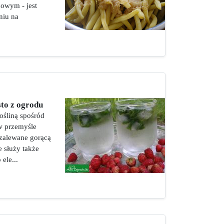
owym - jest
niu na
to z ogrodu
rośliną spośród
w przemyśle
zalewane gorącą
e służy także
ele...