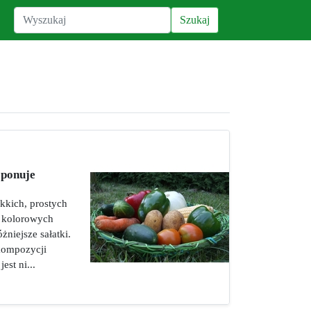
oponuje
kkich, prostych
i kolorowych
żniejsze sałatki.
kompozycji
st ni...