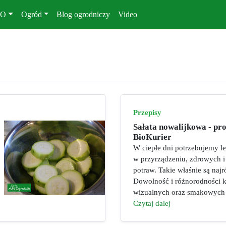
KO
Ogród
Blog ogrodniczy
Video
Przepisy
Sałata nowalijkowa - pr
BioKurier
W ciepłe dni potrzebujemy le
w przyrządzeniu, zdrowych 
potraw. Takie właśnie są najró
Dowolność i różnorodności 
wizualnych oraz smakowych je
Czytaj dalej