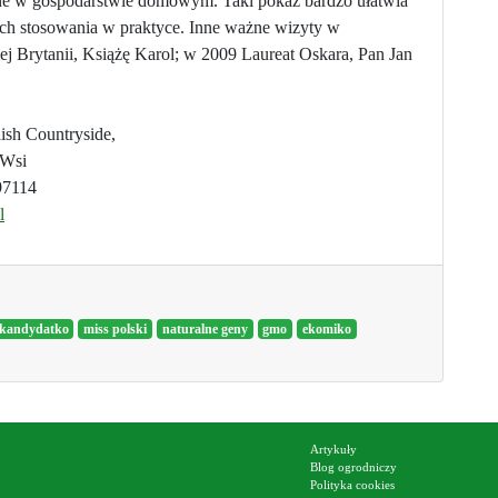
ne w gospodarstwie domowym. Taki pokaz bardzo ułatwia
 ich stosowania w praktyce. Inne ważne wizyty w
rytanii, Książę Karol; w 2009 Laureat Oskara, Pan Jan
lish Countryside,
 Wsi
97114
l
 kandydatko
miss polski
naturalne geny
gmo
ekomiko
Artykuły
Blog ogrodniczy
Polityka cookies