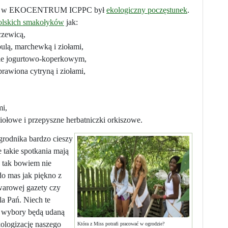
logii w EKOCENTRUM ICPPC był
ekologiczny poczęstunek
.
olskich smakołyków
jak:
czewicą,
bulą, marchewką i ziołami,
sie jogurtowo-koperkowym,
rawiona cytryną i ziołami,
mi,
iołowe i przepyszne herbatniczki orkiszowe.
rodnika bardzo cieszy
że takie spotkania mają
c tak bowiem nie
o mas jak piękno z
warowej gazety czy
a Pań. Niech te
 wybory będą udaną
kologizację naszego
Która z Miss potrafi pracować w ogrodzie?