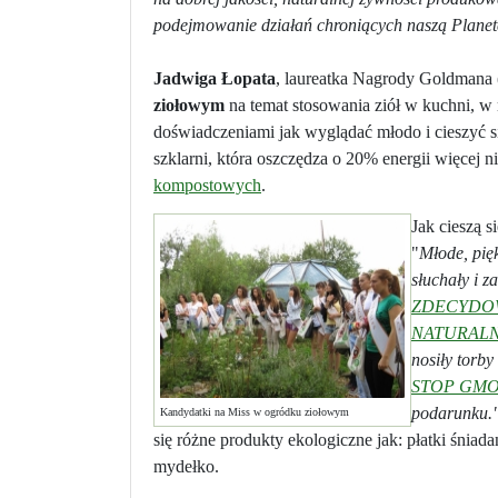
podejmowanie działań chroniących naszą Planetę
Jadwiga Łopata
, laureatka Nagrody Goldmana
ziołowym
na temat stosowania ziół w kuchni, w 
doświadczeniami jak wyglądać młodo i cieszyć s
szklarni, która oszczędza o 20% energii więcej n
kompostowych
.
Jak cieszą s
"
Młode, pię
słuchały i z
ZDECYDO
NATURAL
nosiły torby
STOP GM
podarunku.
Kandydatki na Miss w ogródku ziołowym
się różne produkty ekologiczne jak: płatki śniada
mydełko.