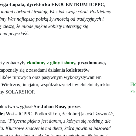
wiga Łopata, dyrektorka EKOCENTRUM ICPPC
,
 moimi córkami i traktuję Was jak swoje córki. Podzielimy
cimy Was najlepszą polską żywnością od tradycyjnych i
cieszę, że młode piękne kobiety interesują się
a na przyszłość."
ty zobaczyły
ekodomy z gliny i słomy
, przydomową,
 zapoznały się z zasadami działania
kolektorów
etlików rurowych oraz pasywnym wykorzystywaniem
Fl
f Wietrzny
, inicjator, współzałożyciel i wieloletni dyrektor
Ek
irmy SOLARSHOP.
olnictwa wygłosił
Sir Julian Rose, prezes
iej Wsi
– ICPPC. Podkreślił on, że dobrej jakości żywność,
ane.
"Fizyczne piękno jest darem, z którym się rodzimy, ale
cia. Kluczowe znaczenie ma dieta, która powinna bazować
wanej tradycyjnymi i ekologicznymi metodami. Natomiast