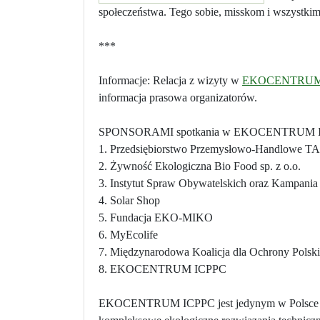
społeczeństwa. Tego sobie, misskom i wszystki
***
Informacje: Relacja z wizyty w
EKOCENTRUM
informacja prasowa organizatorów.
SPONSORAMI spotkania w EKOCENTRUM IC
1. Przedsiębiorstwo Przemysłowo-Handlowe TA
2. Żywność Ekologiczna Bio Food sp. z o.o.
3. Instytut Spraw Obywatelskich oraz Kampania
4. Solar Shop
5. Fundacja EKO-MIKO
6. MyEcolife
7. Międzynarodowa Koalicja dla Ochrony Polsk
8. EKOCENTRUM ICPPC
EKOCENTRUM ICPPC jest jedynym w Polsce mie