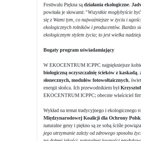
Festiwalu Piękna są
działania ekologiczne
.
Jad
powitała je słowami: "
Wszystkie mogłybyście być
się z Wami tym, co najważniejsze w życiu i ugoś
ekologicznych rolników i producentów. Bardzo się 
ekologicznym stylem życia; to jest wielka nadziej
Bogaty program uświadamiający
W EKOCENTRUM ICPPC najpiękniejsze kobie
biologiczną oczyszczalnię ścieków z kaskadą
,
słonecznych, modułów fotowoltaicznych
, świ
energii słońca. Ich przewodnikiem był
Krzyszto
EKOCENTRUM ICPPC; obecnie właściciel f
Wykład na temat tradycyjnego i ekologicznego r
Międzynarodowej Koalicji dla Ochrony Polsk
naturalne geny i piękno są ze sobą ściśle powiąz
jego utrzymanie zależy od zdrowego sposobu ży
na dobrej jakości, naturalnej żywności produko