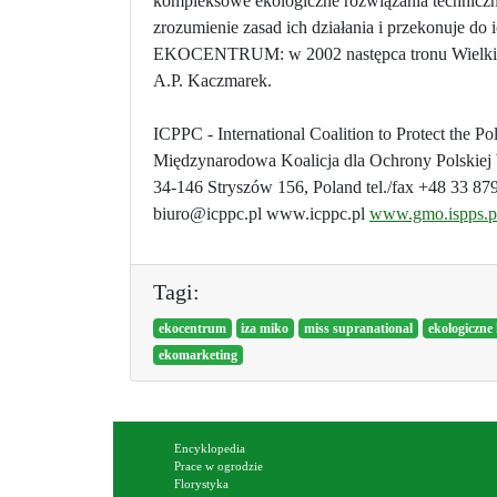
kompleksowe ekologiczne rozwiązania technicz
zrozumienie zasad ich działania i przekonuje do
EKOCENTRUM: w 2002 następca tronu Wielkiej B
A.P. Kaczmarek.
ICPPC - International Coalition to Protect the Po
Międzynarodowa Koalicja dla Ochrony Polskiej
34-146 Stryszów 156, Poland tel./fax +48 33 87
biuro@icppc.pl www.icppc.pl
www.gmo.ispps.p
Tagi:
ekocentrum
iza miko
miss supranational
ekologiczne
ekomarketing
Encyklopedia
Prace w ogrodzie
Florystyka