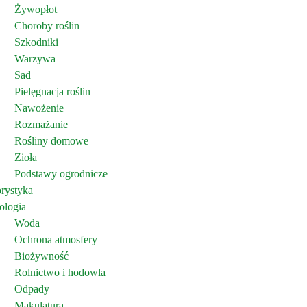
Żywopłot
Choroby roślin
Szkodniki
Warzywa
Sad
Pielęgnacja roślin
Nawożenie
Rozmażanie
Rośliny domowe
Zioła
Podstawy ogrodnicze
orystyka
ologia
Woda
Ochrona atmosfery
Biożywność
Rolnictwo i hodowla
Odpady
Makulatura