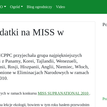
KO
Ogród
Blog ogrodniczy
Video
Po
datki na MISS w
PC przyjechała grupa najpiękniejszych
 z Panamy, Korei, Tajlandii, Wenezueli,
i, Rosji, Hiszpanii, Anglii, Niemiec, Włoch,
wyłonione w Eliminacjach Narodowych w ramach
010.
owych w ramach konkursu
MISS SUPRANATIONAL 2010
.
Pr
lekcje ekologii, bowiem w tym roku hasłem przewodnim