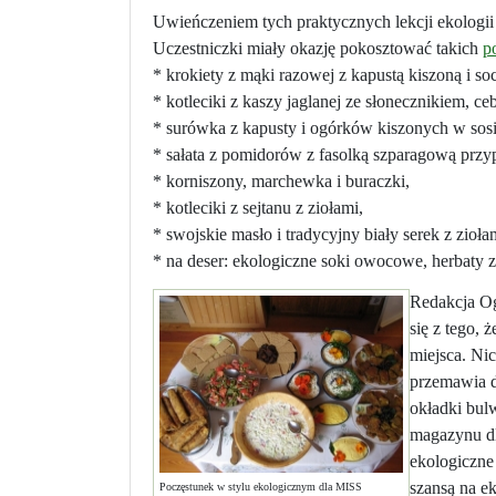
Uwieńczeniem tych praktycznych lekcji eko
Uczestniczki miały okazję pokosztować takich
p
* krokiety z mąki razowej z kapustą kiszoną i so
* kotleciki z kaszy jaglanej ze słonecznikiem, ce
* surówka z kapusty i ogórków kiszonych w so
* sałata z pomidorów z fasolką szparagową przyp
* korniszony, marchewka i buraczki,
* kotleciki z sejtanu z ziołami,
* swojskie masło i tradycyjny biały serek z zioła
* na deser: ekologiczne soki owocowe, herbaty z
Redakcja Og
się z tego, 
miejsca. Ni
przemawia d
okładki bul
magazynu dl
ekologiczne
szansą na e
Poczęstunek w stylu ekologicznym dla MISS