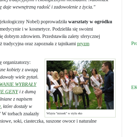
 daje wewnętrzną radość i zadowolenie z życia."
 (ekologiczny Nobel) poprowadziła
warsztaty w ogródku
medycynie i w kosmetyce. Podzieliła się swoimi
ię dobrym zdrowiem. Przedstawiła zalety sferycznej
Pr
iż tradycyjna oraz zapoznała z tajnikami
pryzm
ię organizatorzy:
kne kobiety z uwagą
adawały wiele pytań.
WANIE WYBRAŁY
EK
NE GENY
i z dumą
 lniane z napisem
O
, które dostały w
"
W torbach znalazły
Wizyta "missek" w stylu eko
niowe, soki, ciasteczka, suszone owoce i naturalne