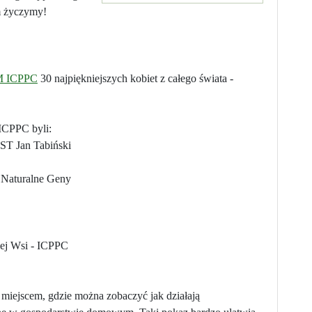
m życzymy!
 ICPPC
30 najpiękniejszych kobiet z całego świata -
PPC byli:
ST Jan Tabiński
 Naturalne Geny
iej Wsi - ICPPC
jscem, gdzie można zobaczyć jak działają