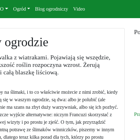
KO
Ogród
Blog ogrodniczy
Video
Po
w ogrodzie
walka z wiatrakami. Pojawiają się wszędzie,
kszość roślin rozpoczyna wzrost. Żerują
 całą blaszkę liściową.
 na ślimaki, i to co właściwie możecie z nimi zrobić, kiedy
ą się w waszym ogrodzie, są dwa: albo je polubić (ale
nie ma szans na zbyt duży warzywniak, albo się ich pozbyć.
Pr
szcze wyjście alternatywne: niczym Francuzi skorzystać z
j wizyty i po prostu je zjeść. O tym, jak przyrządzić
tną potrawę ze ślimaków winniczków, piszemy w innym
, dlatego teraz kilka porad dla tych, którzy po prostu