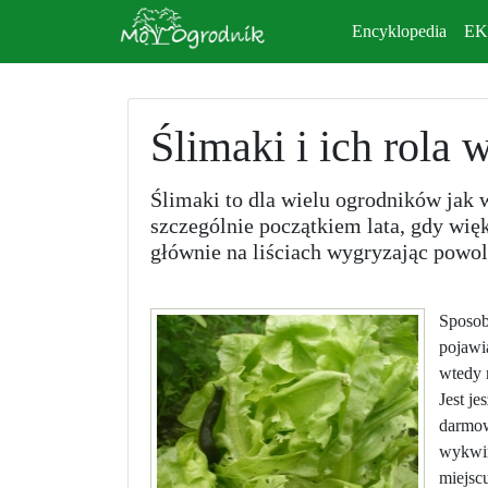
Encyklopedia
E
Ślimaki i ich rola 
Ślimaki to dla wielu ogrodników jak 
szczególnie początkiem lata, gdy wię
głównie na liściach wygryzając powoli
Sposoby
pojawi
wtedy 
Jest je
darmowe
wykwin
miejscu