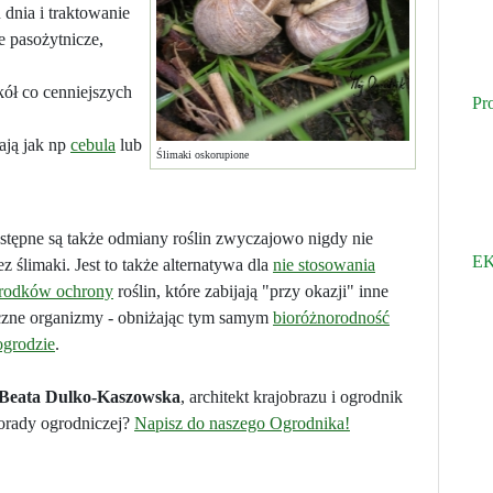
 dnia i traktowanie
e pasożytnicze,
ół co cenniejszych
Pr
zają jak np
cebula
lub
Ślimaki oskorupione
ostępne są także odmiany roślin zwyczajowo nigdy nie
EK
z ślimaki. Jest to także alternatywa dla
nie stosowania
środków ochrony
roślin, które zabijają "przy okazji" inne
czne organizmy - obniżając tym samym
bioróżnorodność
grodzie
.
Beata Dulko-Kaszowska
, architekt krajobrazu i ogrodnik
orady ogrodniczej?
Napisz do naszego Ogrodnika!