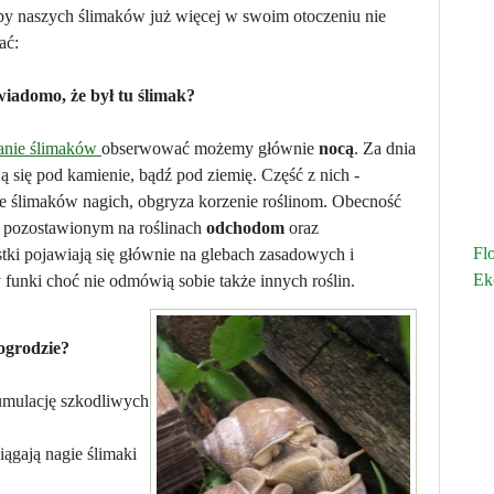
iby naszych ślimaków już więcej w swoim otoczeniu nie
ać:
iadomo, że był tu ślimak?
anie ślimaków
obserwować możemy głównie
nocą
. Za dnia
ą się pod kamienie, bądź pod ziemię. Część z nich -
e ślimaków nagich, obgryza korzenie roślinom. Obecność
, pozostawionym na roślinach
odchodom
oraz
Fl
stki pojawiają się głównie na glebach zasadowych i
Ek
 funki choć nie odmówią sobie także innych roślin.
 ogrodzie?
umulację szkodliwych
ągają nagie ślimaki