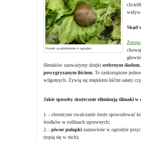
chciel
widyw
Skąd w
Żerow
Ślimaki są szkodnikiem w ogrodach
chowaj
głowni
ślimaków zauważymy dzięki
srebrnym śladom
powygryzanym liściom
. Te zaskorupione jedno
wilgotnych. Żywią się miękkimi liśćmi sałaty czy
Jakie sposoby skutecznie eliminują ślimaki w
1. - chemiczne zwalczanie może spowodować k
środków w roślinach uprawnych;
2. -
piwne pułapki
zastawione w ogrodzie przyci
(topią się w nich);