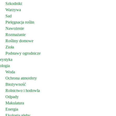
Szkodniki
Warzywa
Sad
Pielęgnacja roślin
Nawożenie
Rozmażanie
Rośliny domowe
Zioła
Podstawy ogrodnicze
orystyka
ologia
Woda
Ochrona atmosfery
Biożywność
Rolnictwo i hodowla
Odpady
Makulatura
Energia
Ekologia gleby