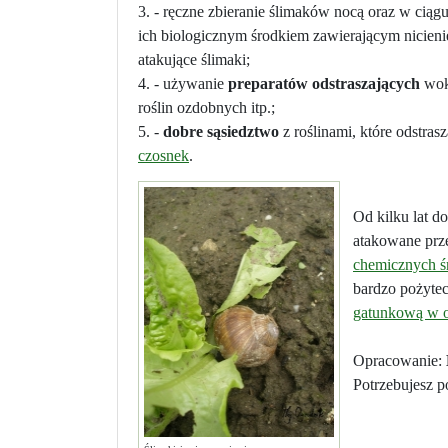
3. - ręczne zbieranie ślimaków nocą oraz w ciągu
ich biologicznym środkiem zawierającym nicieni
atakujące ślimaki;
4. - używanie
preparatów odstraszających
wok
roślin ozdobnych itp.;
5. -
dobre sąsiedztwo
z roślinami, które odstras
czosnek
.
Od kilku lat d
atakowane prze
chemicznych 
bardzo pożyte
gatunkową w o
Opracowanie:
Potrzebujesz p