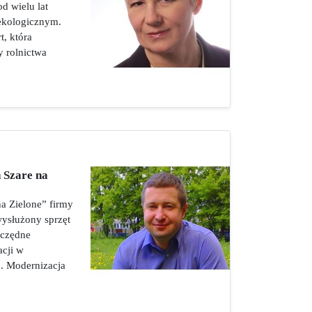
d wielu lat
 ekologicznym.
t, która
y rolnictwa
 Szare na
a Zielone” firmy
wysłużony sprzęt
zczędne
acji w
h. Modernizacja