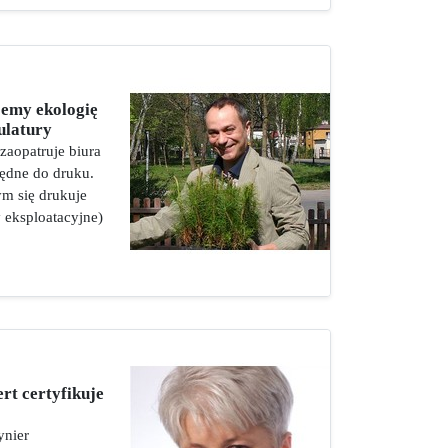
jemy ekologię
ulatury
zaopatruje biura
będne do druku.
m się drukuje
y eksploatacyjne)
rt certyfikuje
ynier