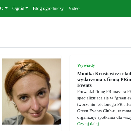
KO
Ogród
Blog ogrodniczy
Video
Wywiady
Monika Krusiewicz: eko
wydarzenia z firmą PRi
Events
Prowadzi firmę PRimavera P
specjalizująca się w "green e
tworzeniu "zielonego PR". Je
Green Events Club-u, w rama
organizuje spotkania dla wszy
Czytaj dalej