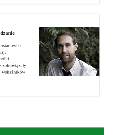
ądzanie
postanowiła
sji
półki
wy zobowiązały
ch wskaźników