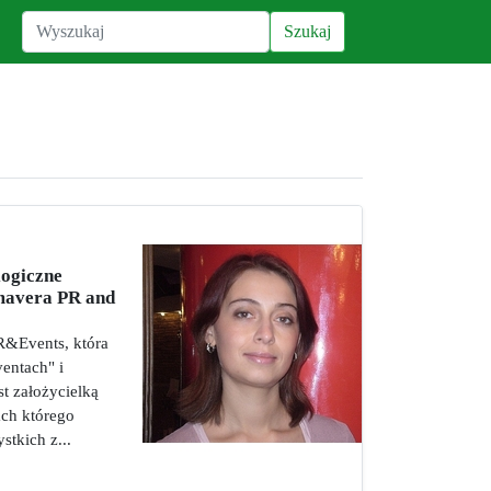
logiczne
mavera PR and
R&Events, która
ventach" i
st założycielką
ch którego
stkich z...