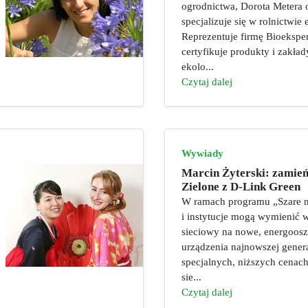
ogrodnictwa, Dorota Metera o
specjalizuje się w rolnictwie
Reprezentuje firmę Bioeksper
certyfikuje produkty i zakład
ekolo...
Czytaj dalej
Wywiady
Marcin Żyterski: zamień
Zielone z D-Link Green
W ramach programu „Szare n
i instytucje mogą wymienić 
sieciowy na nowe, energoos
urządzenia najnowszej gener
specjalnych, niższych cenac
sie...
Czytaj dalej