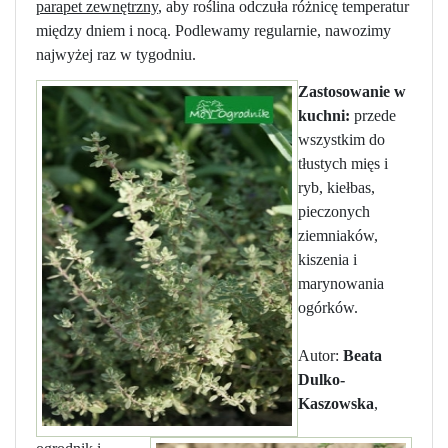
parapet zewnętrzny
, aby roślina odczuła różnicę temperatur
między dniem i nocą. Podlewamy regularnie, nawozimy
najwyżej raz w tygodniu.
Zastosowanie w
kuchni:
przede
wszystkim do
tłustych mięs i
ryb, kiełbas,
pieczonych
ziemniaków,
kiszenia i
marynowania
ogórków.
Autor:
Beata
Dulko-
Kaszowska
,