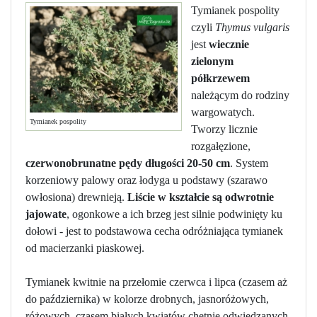
Tymianek pospolity
czyli
Thymus vulgaris
jest
wiecznie
zielonym
półkrzewem
należącym do rodziny
wargowatych.
Tymianek pospolity
Tworzy licznie
rozgałęzione,
czerwonobrunatne pędy długości 20-50 cm
. System
korzeniowy palowy oraz łodyga u podstawy (szarawo
owłosiona) drewnieją.
Liście w kształcie są odwrotnie
jajowate
, ogonkowe a ich brzeg jest silnie podwinięty ku
dołowi - jest to podstawowa cecha odróżniająca tymianek
od macierzanki piaskowej.
Tymianek kwitnie na przełomie czerwca i lipca (czasem aż
do października) w kolorze drobnych, jasnoróżowych,
różowych, czasem białych kwiatów chętnie odwiedzanych