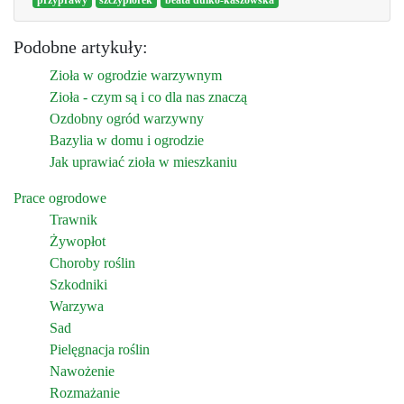
przyprawy
szczypiorek
beata dulko-kaszowska
Podobne artykuły:
Zioła w ogrodzie warzywnym
Zioła - czym są i co dla nas znaczą
Ozdobny ogród warzywny
Bazylia w domu i ogrodzie
Jak uprawiać zioła w mieszkaniu
Prace ogrodowe
Trawnik
Żywopłot
Choroby roślin
Szkodniki
Warzywa
Sad
Pielęgnacja roślin
Nawożenie
Rozmażanie