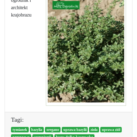
ogrodnik i
architekt
krajobrazu
Tagi:
tymianek
bazylia
oregano
uprawa bazylii
zioła
uprawa ziół